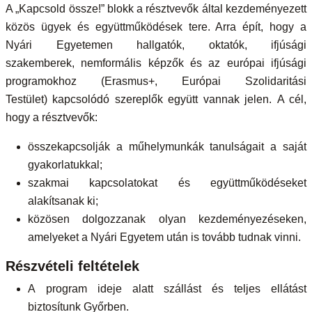
A „Kapcsold össze!” blokk a résztvevők által kezdeményezett
közös ügyek és együttműködések tere. Arra épít, hogy a
Nyári Egyetemen hallgatók, oktatók, ifjúsági
szakemberek, nemformális képzők és az európai ifjúsági
programokhoz (Erasmus+, Európai Szolidaritási
Testület) kapcsolódó szereplők együtt vannak jelen. A cél,
hogy a résztvevők:
összekapcsolják a műhelymunkák tanulságait a saját
gyakorlatukkal;
szakmai kapcsolatokat és együttműködéseket
alakítsanak ki;
közösen dolgozzanak olyan kezdeményezéseken,
amelyeket a Nyári Egyetem után is tovább tudnak vinni.
Részvételi feltételek
A program ideje alatt szállást és teljes ellátást
biztosítunk Győrben.