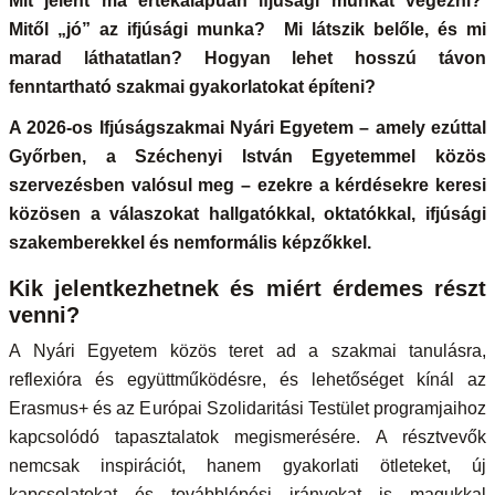
Mit jelent ma értékalapúan ifjúsági munkát végezni?
Mitől „jó” az ifjúsági munka? Mi látszik belőle, és mi
marad láthatatlan? Hogyan lehet hosszú távon
fenntartható szakmai gyakorlatokat építeni?
A 2026-os Ifjúságszakmai Nyári Egyetem – amely ezúttal
Győrben, a Széchenyi István Egyetemmel közös
szervezésben valósul meg – ezekre a kérdésekre keresi
közösen a válaszokat hallgatókkal, oktatókkal, ifjúsági
szakemberekkel és nemformális képzőkkel.
Kik jelentkezhetnek és miért érdemes részt
venni?
A Nyári Egyetem közös teret ad a szakmai tanulásra,
reflexióra és együttműködésre, és lehetőséget kínál az
Erasmus+ és az Európai Szolidaritási Testület programjaihoz
kapcsolódó tapasztalatok megismerésére. A résztvevők
nemcsak inspirációt, hanem gyakorlati ötleteket, új
kapcsolatokat és továbblépési irányokat is magukkal