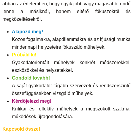
abban az értelemben, hogy egyik jobb vagy magasabb rendű
lenne a másiknál, hanem eltérő fókuszokról és
megközelítésekről.
Alapozd meg!
Közös fogalmakra, alapdilemmákra és az ifjúsági munka
mindennapi helyzeteire fókuszáló műhelyek.
Próbáld ki!
Gyakorlatorientált műhelyek konkrét módszerekkel,
eszközökkel és helyzetekkel.
Gondold tovább!
A saját gyakorlatot tágabb szervezeti és rendszerszintű
összefüggésekben vizsgáló műhelyek.
Kérdőjelezd meg!
Kritikai és reflektív műhelyek a megszokott szakmai
működések újragondolására.
Kapcsold össze!