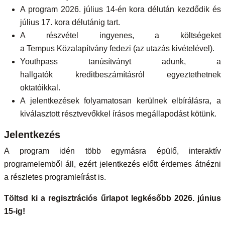
A program 2026. július 14-én kora délután kezdődik és
július 17. kora délutánig tart.
A részvétel ingyenes, a költségeket
a Tempus Közalapítvány fedezi (az utazás kivételével).
Youthpass tanúsítványt adunk, a
hallgatók kreditbeszámításról egyeztethetnek
oktatóikkal.
A jelentkezések folyamatosan kerülnek elbírálásra, a
kiválasztott résztvevőkkel írásos megállapodást kötünk.
Jelentkezés
A program idén több egymásra épülő, interaktív
programelemből áll, ezért jelentkezés előtt érdemes átnézni
a részletes programleírást is.
Töltsd ki a regisztrációs űrlapot legkésőbb 2026. június
15-ig!