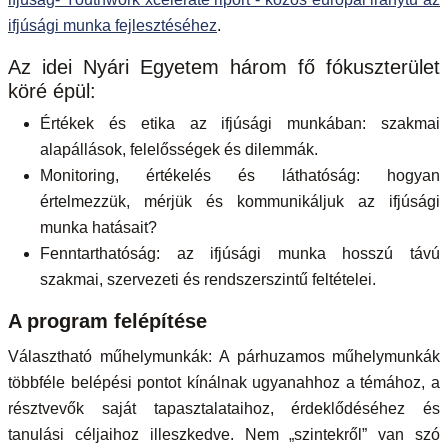
ifjúsági munka fejlesztéséhez
.
Az idei Nyári Egyetem három fő fókuszterület
köré épül:
Értékek és etika az ifjúsági munkában: szakmai
alapállások, felelősségek és dilemmák.
Monitoring, értékelés és láthatóság: hogyan
értelmezzük, mérjük és kommunikáljuk az ifjúsági
munka hatásait?
Fenntarthatóság: az ifjúsági munka hosszú távú
szakmai, szervezeti és rendszerszintű feltételei.
A program felépítése
Választható műhelymunkák: A párhuzamos műhelymunkák
többféle belépési pontot kínálnak ugyanahhoz a témához, a
résztvevők saját tapasztalataihoz, érdeklődéséhez és
tanulási céljaihoz illeszkedve. Nem „szintekről” van szó