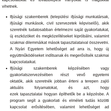
vihetnek.
Ifjúsági szakemberek (települési ifjúsági munkatársak,
ifjúsági munkások, civil szervezetek képviselői), akik
szeretnék tudatosabban értelmezni saját gyakorlatukat,
új eszközöket és megközelítéseket kipróbálni, valamint
szakmai dilemmáikat mások tapasztalataival összevetni.
A Nyári Egyetem lehetőséget ad arra is, hogy új
együttműködéseket indítsanak és megerősítsék szakmai
kapcsolataikat.
Ifjúsági szakemberek képzésében vagy
gyakorlatszervezésében részt vevő egyetemi
oktatók, akik szeretnék jobban érteni a terepen zajló
aktuális folyamatokat, és azt, hogy
ezek tapasztalatai hogyan építhetők be a képzésbe. A
program segít a gyakorlati és elméleti tudás közötti
kapcsolat erősítésében, valamint lehetőséget ad