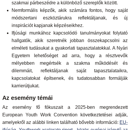
szakmai párbeszédre a különböző szereplők között.
Nemformális képzők, akik számára fontos, hogy saját
módszertani eszköztárukra reflektáljanak, és új
inspirációt kapjanak képzéseikhez.
Ifjúsági munkához kapcsolódó tanulmányokat folytató
hallgatók, akik szeretnék jobban összekapcsolni az
elméleti tudásukat a gyakorlati tapasztalatokkal. A Nyári
Egyetem lehetőséget ad arra, hogy a résztvevők
mélyebben megértsék a szakma működését és
dilemmáit, reflektáljanak saját tapasztalataikra,
kapcsolatokat építsenek, és tudatosabban formálják
karrierútjukat.
Az esemény témái
Az esemény fő fókuszait a 2025-ben megrendezett
European Youth Work Convention következtetései adják,
amelyekről az alábbi linken található bővebb információ:
EU-
ifjúság- Youthwork xcelerate riport - közös európai iránytű az