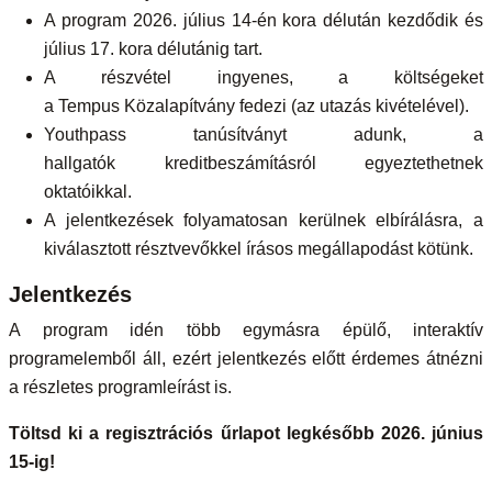
A program 2026. július 14-én kora délután kezdődik és
július 17. kora délutánig tart.
A részvétel ingyenes, a költségeket
a Tempus Közalapítvány fedezi (az utazás kivételével).
Youthpass tanúsítványt adunk, a
hallgatók kreditbeszámításról egyeztethetnek
oktatóikkal.
A jelentkezések folyamatosan kerülnek elbírálásra, a
kiválasztott résztvevőkkel írásos megállapodást kötünk.
Jelentkezés
A program idén több egymásra épülő, interaktív
programelemből áll, ezért jelentkezés előtt érdemes átnézni
a részletes programleírást is.
Töltsd ki a regisztrációs űrlapot legkésőbb 2026. június
15-ig!