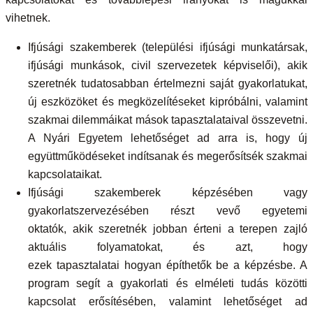
vihetnek.
Ifjúsági szakemberek (települési ifjúsági munkatársak,
ifjúsági munkások, civil szervezetek képviselői), akik
szeretnék tudatosabban értelmezni saját gyakorlatukat,
új eszközöket és megközelítéseket kipróbálni, valamint
szakmai dilemmáikat mások tapasztalataival összevetni.
A Nyári Egyetem lehetőséget ad arra is, hogy új
együttműködéseket indítsanak és megerősítsék szakmai
kapcsolataikat.
Ifjúsági szakemberek képzésében vagy
gyakorlatszervezésében részt vevő egyetemi
oktatók, akik szeretnék jobban érteni a terepen zajló
aktuális folyamatokat, és azt, hogy
ezek tapasztalatai hogyan építhetők be a képzésbe. A
program segít a gyakorlati és elméleti tudás közötti
kapcsolat erősítésében, valamint lehetőséget ad