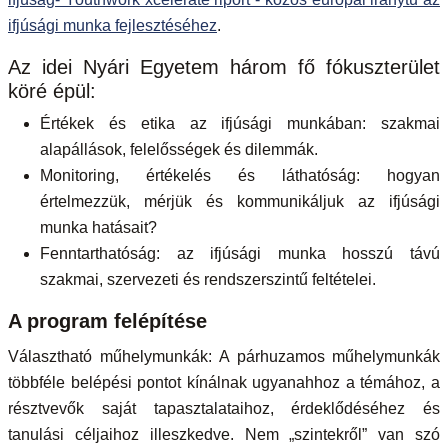
ifjúsági munka fejlesztéséhez
.
Az idei Nyári Egyetem három fő fókuszterület
köré épül:
Értékek és etika az ifjúsági munkában: szakmai
alapállások, felelősségek és dilemmák.
Monitoring, értékelés és láthatóság: hogyan
értelmezzük, mérjük és kommunikáljuk az ifjúsági
munka hatásait?
Fenntarthatóság: az ifjúsági munka hosszú távú
szakmai, szervezeti és rendszerszintű feltételei.
A program felépítése
Választható műhelymunkák: A párhuzamos műhelymunkák
többféle belépési pontot kínálnak ugyanahhoz a témához, a
résztvevők saját tapasztalataihoz, érdeklődéséhez és
tanulási céljaihoz illeszkedve. Nem „szintekről” van szó