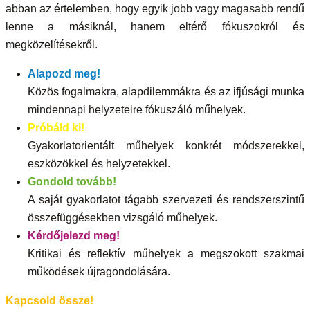
abban az értelemben, hogy egyik jobb vagy magasabb rendű
lenne a másiknál, hanem eltérő fókuszokról és
megközelítésekről.
Alapozd meg!
Közös fogalmakra, alapdilemmákra és az ifjúsági munka
mindennapi helyzeteire fókuszáló műhelyek.
Próbáld ki!
Gyakorlatorientált műhelyek konkrét módszerekkel,
eszközökkel és helyzetekkel.
Gondold tovább!
A saját gyakorlatot tágabb szervezeti és rendszerszintű
összefüggésekben vizsgáló műhelyek.
Kérdőjelezd meg!
Kritikai és reflektív műhelyek a megszokott szakmai
működések újragondolására.
Kapcsold össze!