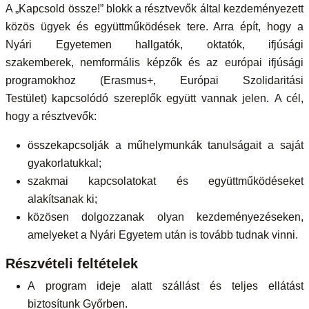
A „Kapcsold össze!” blokk a résztvevők által kezdeményezett
közös ügyek és együttműködések tere. Arra épít, hogy a
Nyári Egyetemen hallgatók, oktatók, ifjúsági
szakemberek, nemformális képzők és az európai ifjúsági
programokhoz (Erasmus+, Európai Szolidaritási
Testület) kapcsolódó szereplők együtt vannak jelen. A cél,
hogy a résztvevők:
összekapcsolják a műhelymunkák tanulságait a saját
gyakorlatukkal;
szakmai kapcsolatokat és együttműködéseket
alakítsanak ki;
közösen dolgozzanak olyan kezdeményezéseken,
amelyeket a Nyári Egyetem után is tovább tudnak vinni.
Részvételi feltételek
A program ideje alatt szállást és teljes ellátást
biztosítunk Győrben.