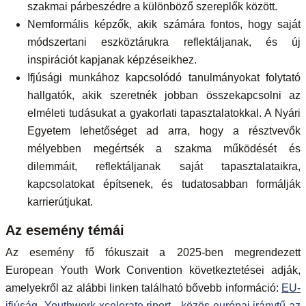
szakmai párbeszédre a különböző szereplők között.
Nemformális képzők, akik számára fontos, hogy saját
módszertani eszköztárukra reflektáljanak, és új
inspirációt kapjanak képzéseikhez.
Ifjúsági munkához kapcsolódó tanulmányokat folytató
hallgatók, akik szeretnék jobban összekapcsolni az
elméleti tudásukat a gyakorlati tapasztalatokkal. A Nyári
Egyetem lehetőséget ad arra, hogy a résztvevők
mélyebben megértsék a szakma működését és
dilemmáit, reflektáljanak saját tapasztalataikra,
kapcsolatokat építsenek, és tudatosabban formálják
karrierútjukat.
Az esemény témái
Az esemény fő fókuszait a 2025-ben megrendezett
European Youth Work Convention következtetései adják,
amelyekről az alábbi linken található bővebb információ:
EU-
ifjúság- Youthwork xcelerate riport - közös európai iránytű az