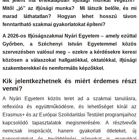
Mit jelent ma értékalapúan ifjúsági munkát végezni?
Mitől „jó” az ifjúsági munka? Mi látszik belőle, és mi
marad láthatatlan? Hogyan lehet hosszú távon
fenntartható szakmai gyakorlatokat építeni?
A 2026-os Ifjúságszakmai Nyári Egyetem – amely ezúttal
Győrben, a Széchenyi István Egyetemmel közös
szervezésben valósul meg – ezekre a kérdésekre keresi
közösen a válaszokat hallgatókkal, oktatókkal, ifjúsági
szakemberekkel és nemformális képzőkkel.
Kik jelentkezhetnek és miért érdemes részt
venni?
A Nyári Egyetem közös teret ad a szakmai tanulásra,
reflexióra és együttműködésre, és lehetőséget kínál az
Erasmus+ és az Európai Szolidaritási Testület programjaihoz
kapcsolódó tapasztalatok megismerésére. A résztvevők
nemcsak inspirációt, hanem gyakorlati ötleteket, új
kapcsolatokat és továbblépési irányokat is magukkal